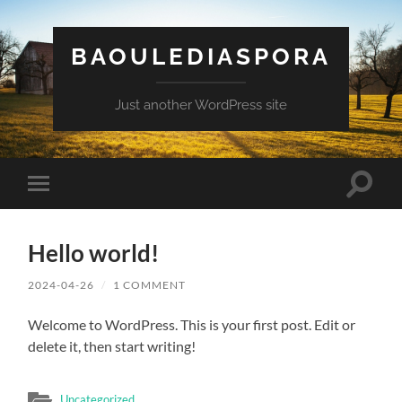
BAOULEDIASPORA
Just another WordPress site
Toggle
Toggle
search
mobile
field
menu
Hello world!
2024-04-26
/
1 COMMENT
Welcome to WordPress. This is your first post. Edit or
delete it, then start writing!
Uncategorized